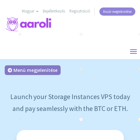
Magyar
Bejelentkezés
Regisztráció
Kosár megtekintése
Tog
nav
Menü megjelenítése
Launch your Storage Instances VPS today
and pay seamlessly with the BTC or ETH.