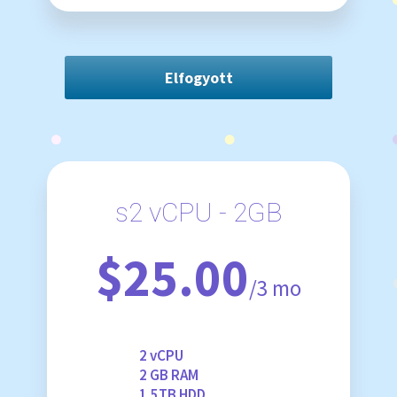
Elfogyott
s2 vCPU - 2GB
$25.00
/3 mo
2 vCPU
2 GB RAM
1.5TB HDD