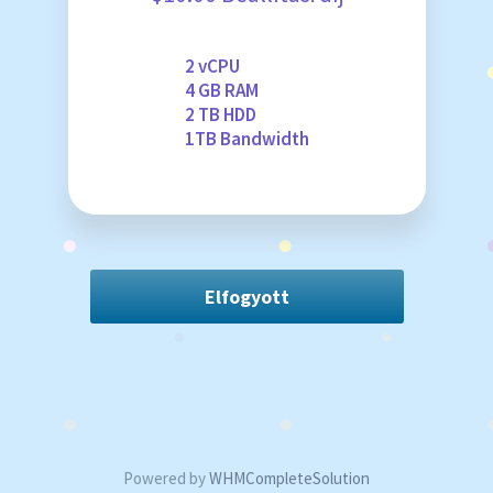
2 vCPU
4 GB RAM
2 TB HDD
1TB Bandwidth
Elfogyott
Powered by
WHMCompleteSolution